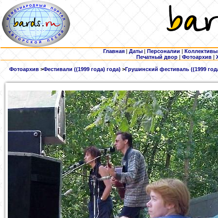
Главная
|
Даты
|
Персоналии
|
Коллективы
Печатный двор
|
Фотоархив
|
Фотоархив
>
Фестивали ((1999 года) года)
>
Грушинский фестиваль ((1999 года