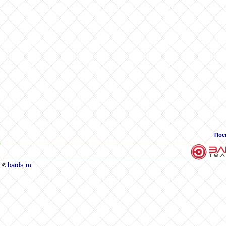
Пос
bards.ru
©