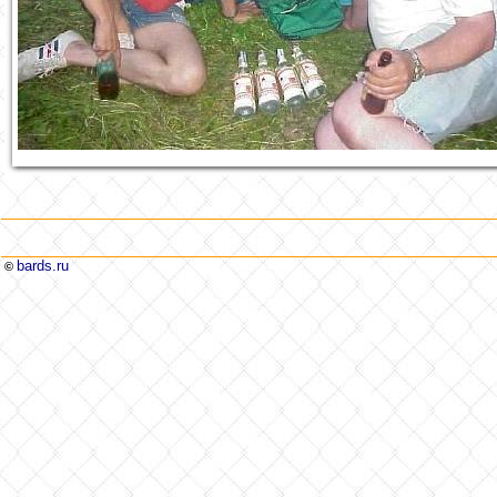
bards.ru
©