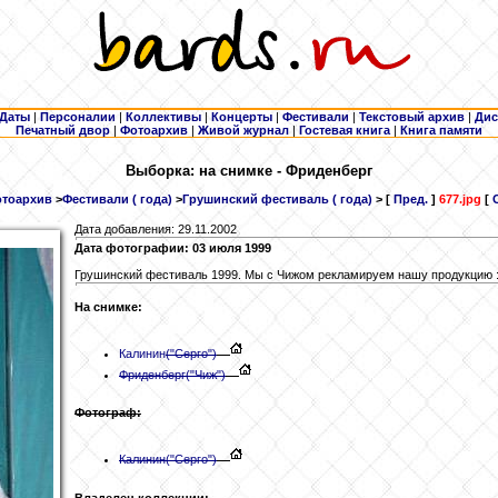
Даты
|
Персоналии
|
Коллективы
|
Концерты
|
Фестивали
|
Текстовый архив
|
Дис
Печатный двор
|
Фотоархив
|
Живой журнал
|
Гостевая книга
|
Книга памяти
Выборка: на снимке - Фриденберг
тоархив
>
Фестивали ( года)
>
Грушинский фестиваль ( года)
> [
Пред.
]
677.jpg
[
Дата добавления: 29.11.2002
Дата фотографии: 03 июля 1999
Грушинский фестиваль 1999. Мы с Чижом рекламируем нашу продукцию :
На снимке:
Калинин
("Серго")
Фриденберг
("Чиж")
Фотограф:
Калинин
("Серго")
Владелец коллекции: