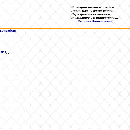
В старой песенке поется:
После нас на этом свете
Пара факсов остается
И страничка в интернете...
(
Виталий Калашников
)
кография
След.
]
))