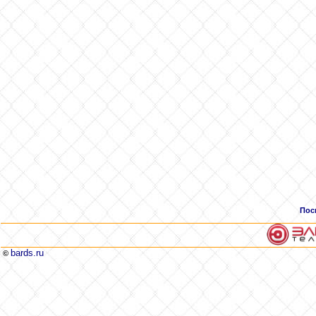
Пос
bards.ru
©