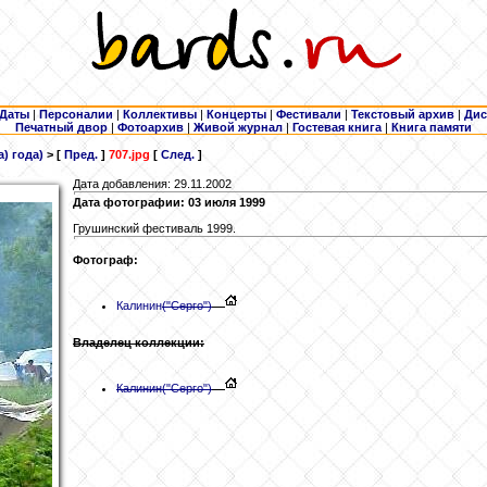
Даты
|
Персоналии
|
Коллективы
|
Концерты
|
Фестивали
|
Текстовый архив
|
Дис
Печатный двор
|
Фотоархив
|
Живой журнал
|
Гостевая книга
|
Книга памяти
) года)
> [
Пред.
]
707.jpg
[
След.
]
Дата добавления: 29.11.2002
Дата фотографии: 03 июля 1999
Грушинский фестиваль 1999.
Фотограф:
Калинин
("Серго")
Владелец коллекции:
Калинин
("Серго")