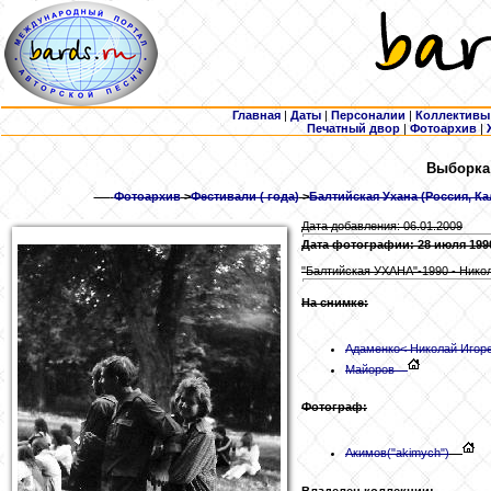
Главная
|
Даты
|
Персоналии
|
Коллективы
Печатный двор
|
Фотоархив
|
Выборка:
Фотоархив
>
Фестивали ( года)
>
Балтийская Ухана (Россия, Ка
Дата добавления: 06.01.2009
Дата фотографии: 28 июля 199
"Балтийская УХАНА"-1990 - Нико
На снимке:
Адаменко
< Николай Игор
Майоров
Фотограф:
Акимов
("akimych")
Владелец коллекции: