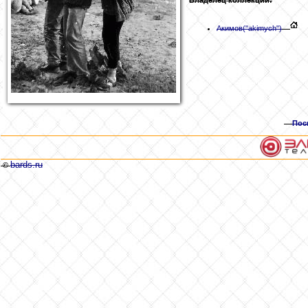
Акимов
("akimych")
Пос
bards.ru
©