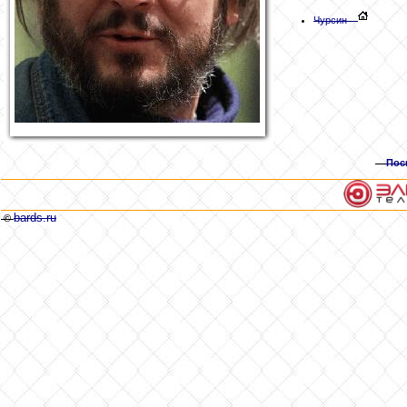
Чурсин
Пос
bards.ru
©