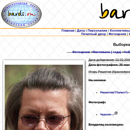
Главная
|
Даты
|
Персоналии
|
Коллективы
Печатный двор
|
Фотоархив
|
Выборка:
Фотоархив
>
Фестивали ( года)
>
АкБ
Дата добавления: 02.02.200
Дата фотографии: 26 мая
Игорь Решетов (Красноярск
На снимке:
Решетов
("Палыч")
Фотограф:
Чурсин
Владелец коллекции: