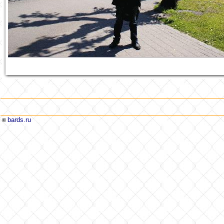
bards.ru
©