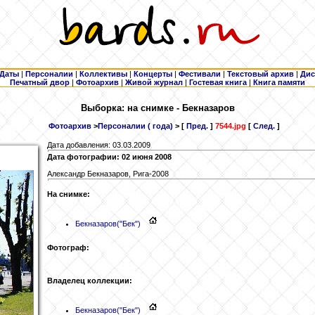
Даты
|
Персоналии
|
Коллективы
|
Концерты
|
Фестивали
|
Текстовый архив
|
Дис
Печатный двор
|
Фотоархив
|
Живой журнал
|
Гостевая книга
|
Книга памяти
Выборка: на снимке - Бекназаров
Фотоархив
>
Персоналии ( года)
> [
Пред.
]
7544.jpg
[
След.
]
Дата добавления: 03.03.2009
Дата фотографии: 02 июня 2008
Александр Бекназаров, Рига-2008
На снимке:
Бекназаров
("Бек")
Фотограф:
Владелец коллекции:
Бекназаров
("Бек")