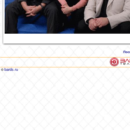
Пос
bards.ru
©