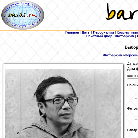
Главная
|
Даты
|
Персоналии
|
Коллективы
Печатный двор
|
Фотоархив
|
Выборк
Фотоархив
>
Персона
Дата д
Дата 
Ким Юл
На сн
Фотог
Владе