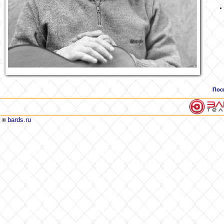
Пос
bards.ru
©