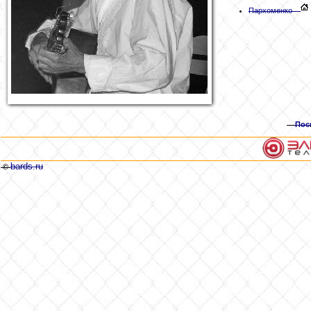
Пархоменко
Пос
bards.ru
©