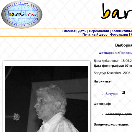
Главная
|
Даты
|
Персоналии
|
Коллективы
Печатный двор
|
Фотоархив
|
Выборка:
Фотоархив
>
Персона
Дата добавления: 15.06.
Дата фотографии: 07 с
Бардтур Коктебель 2008.
На снимке:
Бачурин
Фотограф:
Александр Пархо
Владелец коллекции: