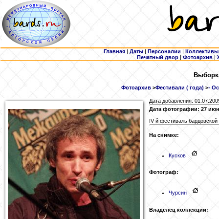
Главная
|
Даты
|
Персоналии
|
Коллективы
Печатный двор
|
Фотоархив
|
Выборка
Фотоархив
>
Фестивали ( года)
>
- О
Дата добавления: 01.07.200
Дата фотографии: 27 июн
IV-й фестиваль бардовской
На снимке:
Кусков
Фотограф:
Чурсин
Владелец коллекции: