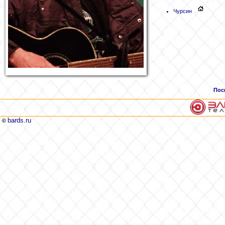
Чурсин
Пос
bards.ru
©