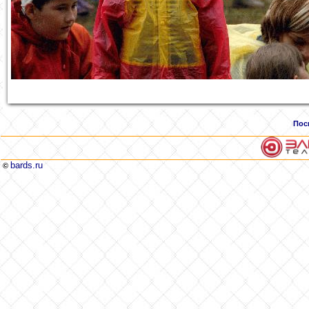
Пос
bards.ru
©