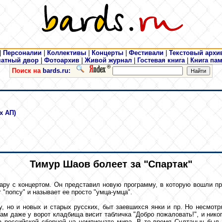
|
Персоналии
|
Коллективы
|
Концерты
|
Фестивали
|
Текстовый архи
чатный двор
|
Фотоархив
|
Живой журнал
|
Гостевая книга
|
Книга па
Поиск на
bards.ru:
х АП)
Тимур Шаов болеет за "Спартак"
ру с концертом. Он представил новую программу, в которую вошли про
 "попсу" и называет ее просто "умца-умца".
, но и новых и старых русских, быт заевшихся янки и пр. Но несмотр
ам даже у ворот кладбища висит табличка "Добро пожаловать!", и ник
 российской сборной на чемпионате мира. В то время Султаныч был 