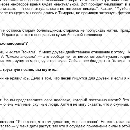
через некоторое время будет неактуальной. Вот пройдет чемпионат, и 
ло сказать — песня актуальности не потеряет никогда". Кстати, "Фу
осле концерта мы пообщались с Тимуром, не преминув затронуть футбо
л и остаюсь старым болельщиком, стараясь не пропускать матчи. Правда
. Я даже для этого специально купил большой телевизор.
мехопанорама"?
, и их там "гоняли". У моих друзей двойственное отношение к этому. Не
я. А "Смехопанорама" — это вообще не тот юмор, который нужен людям
х есть чувство меры, чувство вкуса. Сейчас все балдеют от Галкина, н
 грустную песню, вы шутите...
 не нравились. Дело в том, что песни пишутся для друзей, и если я н
т. Но вы представляете себе человека, который постоянно шутит? Это
— очень желчные, скучные люди. Хотя я не могу сказать, что я скучный.
азала: "Я не знаю, что там делается, мне все равно". Но есть такая з
чувство — у меня дети растут, так что я осуждаю применение силы в этой