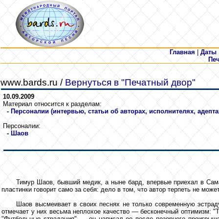
Главная
|
Даты
Пе
www.bards.ru /
Вернуться в "Печатный двор"
10.09.2009
Материал относится к разделам:
-
Персоналии (интервью, статьи об авторах, исполнителях, адепта
Персоналии:
-
Шаов
Тимур Шаов, бывший медик, а ныне бард, впервые приехал в Сама
пластинки говорит само за себя: дело в том, что автор терпеть не может
Шаов высмеивает в своих песнях не только современную эстраду
отмечает у них весьма неплохое качество — бесконечный оптимизм: "Т
"Футбольные страдания" — он написал ее после позорного проигрыша