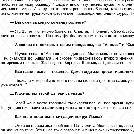
поболеть за нашу команду. "Когда я писал эту песню, думал, что она 
чемпионат мира. И глядя на то, как играет наша сборная, можно сме
исполнил ее на Грушинском фестивале, произведя настоящий фурор. П
— Вы сами за какую команду болеете?
— Я с 13 лет почему-то болею за "Спартак". Я очень люблю футбо
хочется сына сводить... Поэтому футбол смотрим только по телевизору
— А как вы относитесь к таким передачам, как "Аншлаг" и "С
— Я участвовал в "Аншлаге" — один раз. Мы записали четыре песни
"Ну, скатился до "Аншлага". Я скорее придерживаюсь второго мнени
сатириками я считаю Жванецкого, Карцева, Ширвинда, Державина — у ни
— Все ваши песни — веселые. Даже когда зал просит исполнить
— Вначале у меня было много печальных песен, но мне самому они
уже охерел..."
— В жизни вы такой же, как на сцене?
— Моей жене часто говорили: ты счастливая, он все время шути
Бытует мнение, причем сами юмористы этого не отрицают, что все они 
— Как вы относитесь к ситуации вокруг Ирака?
— Это очень серьезная проблема. Вот Лолита Милявская недавно ск
он звонит по тебе. Это и нас тоже затронет, и у меня очень тревожное 