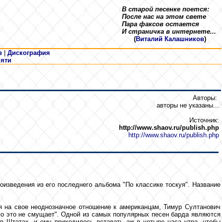
В старой песенке поется:
После нас на этом свете
Пара факсов остается
И страничка в интернете...
(
Виталий Калашников
)
в
|
Дискография
мяти
Авторы:
авторы не указаны...
Источник:
http://www.shaov.ru/publish.php
http://www.shaov.ru/publish.php
изведения из его последнего альбома "По классике тоскуя". Название
я на свое неоднозначное отношение к американцам, Тимур Султанович
ого это не смущает". Одной из самых популярных песен барда являются
в Штатах, и ему приходилось вставать аж в четыре часа утра, чтобы