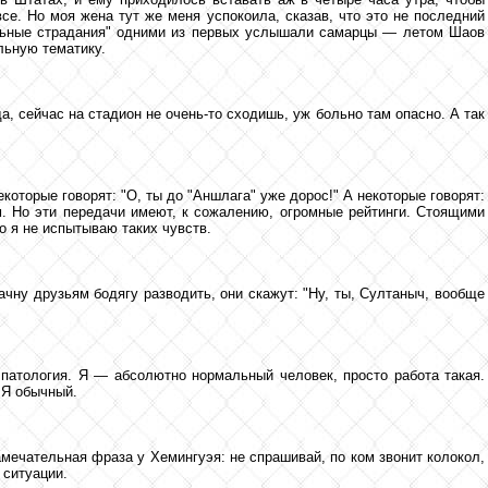
все. Но моя жена тут же меня успокоила, сказав, что это не последний
тбольные страдания" одними из первых услышали самарцы — летом Шаов
льную тематику.
, сейчас на стадион не очень-то сходишь, уж больно там опасно. А так
которые говорят: "О, ты до "Аншлага" уже дорос!" А некоторые говорят:
. Но эти передачи имеют, к сожалению, огромные рейтинги. Стоящими
о я не испытываю таких чувств.
ачну друзьям бодягу разводить, они скажут: "Ну, ты, Султаныч, вообще
 патология. Я — абсолютно нормальный человек, просто работа такая.
 Я обычный.
амечательная фраза у Хемингуэя: не спрашивай, по ком звонит колокол,
 ситуации.