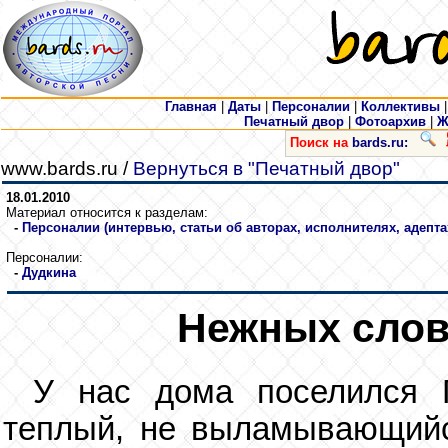
Главная
|
Даты
|
Персоналии
|
Коллективы
Печатный двор
|
Фотоархив
|
Ж
Поиск на
bards.ru:
www.bards.ru /
Вернуться в "Печатный двор"
18.01.2010
Материал относится к разделам:
-
Персоналии (интервью, статьи об авторах, исполнителях, адепта
Персоналии:
-
Дудкина
Нежных слов
У нас дома поселился 
теплый, не выламывающийс