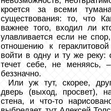
невозможность, неотвратимо
кроется за всеми туман
существования: то, что К
важнее того, входил ли кто
улавливается если не спор
отношению к гераклитово
войти в одну и ту же реку:
течет себе, не меняясь, 
беззначно.
Или уж тут, скорее, др
дверь (выход, просвет), н
стена, и что-то нарисован
выбредает, тут Алексей Тол