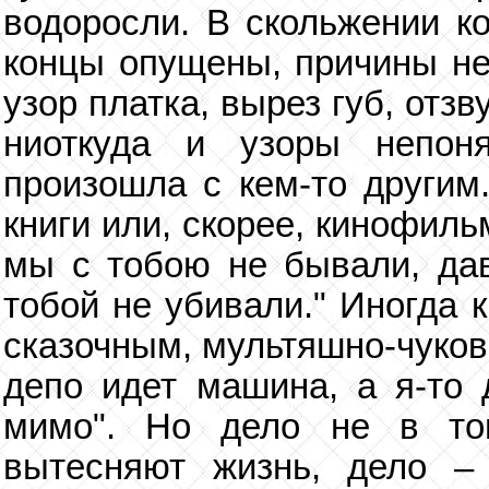
водоросли. В скольжении ко
концы опущены, причины н
узор платка, вырез губ, отзв
ниоткуда и узоры непоня
произошла с кем-то другим
книги или, скорее, кинофиль
мы с тобою не бывали, дав
тобой не убивали." Иногда 
сказочным, мультяшно-чуковс
депо идет машина, а я-то
мимо". Но дело не в то
вытесняют жизнь, дело –