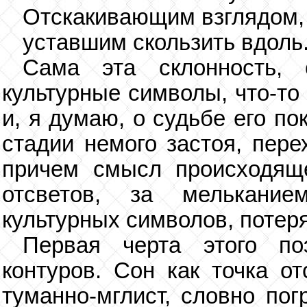
Отскакивающим взглядом,
уставшим скользить вдоль.
Сама эта склонность, 
культурные символы, что-то
и, я думаю, о судьбе его по
стадии немого застоя, пере
причем смысл происходяще
отсветов, за мелькани
культурных символов, потер
Первая черта этого по
контуров. Сон как точка о
туманно-мглист, словно пог