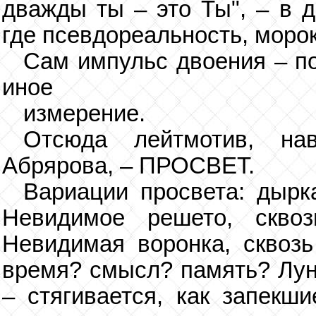
дважды ты – это Ты", – в д
где псевдореальность, морок
Сам импульс двоения – по
иное
измерение.
Отсюда лейтмотив, на
Абрярова, – ПРОСВЕТ.
Вариации просвета: дырка
Невидимое решето, сквоз
Невидимая воронка, сквозь 
время? смысл? память? Луна
– стягивается, как запекш