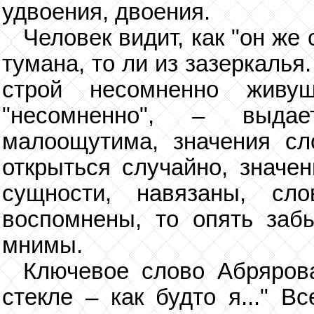
удвоения, двоения.
Человек видит, как "он же
тумана, то ли из зазеркалья.
строй несомненно живу
"несомненно", – выда
малоощутима, значения с
открыться случайно, значен
сущности, навязаны, сл
воспомнены, то опять заб
мнимы.
Ключевое слово Абрярова 
стекле – как будто я..." В