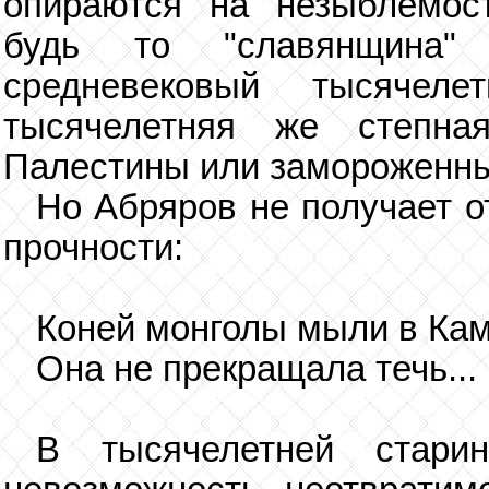
опираются на незыблемост
будь то "славянщина" 
средневековый тысячел
тысячелетняя же степна
Палестины или замороженны
Но Абряров не получает о
прочности:
Коней монголы мыли в Кам
Она не прекращала течь...
В тысячелетней стари