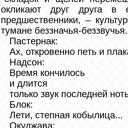
окликают друг друга в 
предшественники, – культу
тумане беззначья-беззвучья.
Пастернак:
Ах, откровенно петь и плака
Надсон:
Время кончилось
и длится
только звук последней ноты
Блок:
Лети, степная кобылица...
Окуджава: