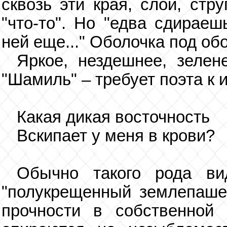
сквозь эти края, слои, стр
"что-то". Но "едва сдираеш
ней еще..." Оболочка под обо
Яркое, нездешнее, зеле
"Шамиль" – требует поэта к 
Какая дикая восточность
Вскипает у меня в крови?
Обычно такого рода ви
"полукрещенный землепашец
прочности в собственной 