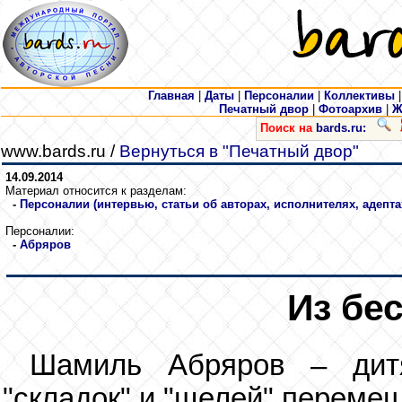
Главная
|
Даты
|
Персоналии
|
Коллективы
Печатный двор
|
Фотоархив
|
Ж
Поиск на
bards.ru:
www.bards.ru /
Вернуться в "Печатный двор"
14.09.2014
Материал относится к разделам:
-
Персоналии (интервью, статьи об авторах, исполнителях, адепта
Персоналии:
-
Абряров
Из бе
Шамиль Абряров – дитя
"складок" и "щелей" переме