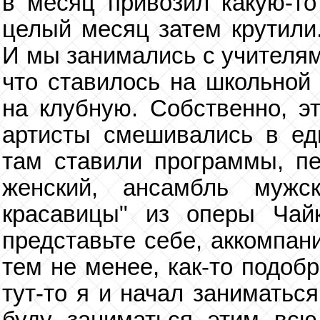
в месяц привозил какую-то
целый месяц затем крутили
И мы занимались с учителям
что ставилось на школьной
на клубную. Собственно, э
артисты смешивались в ед
там ставили программы, п
женский, ансамбль муж
красавицы" из оперы Чайк
представьте себе, аккомпан
тем не менее, как-то подоб
тут-то я и начал заниматьс