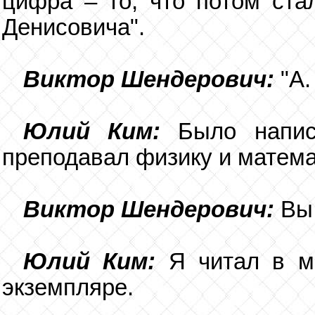
цифра – то, что потом ста
Денисовича".
Виктор Шендерович:
"А.
Юлий Ким:
Было напис
преподавал физику и матема
Виктор Шендерович:
Вы
Юлий Ким:
Я читал в м
экземпляре.