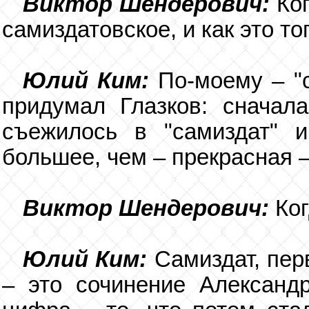
Виктор Шендерович:
Ко
самиздатовское, и как это то
Юлий Ким:
По-моему – "с
придумал Глазков: сначала
съежилось в "самиздат" и
большее, чем – прекрасная –
Виктор Шендерович:
Ког
Юлий Ким:
Самиздат, пер
– это сочинение Александр