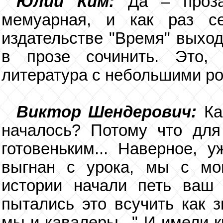
Юлий Ким:
Да – проз
мемуарная, и как раз с
издательстве "Время" выход
в прозе сочинить. Это, 
литература с небольшими ро
Виктор Шендерович:
Ка
началось? Потому что для
готовеньким... Наверное, 
выгнан с урока, мы с мо
истории начали петь ваш 
пытались это всучить как з
мы и кавалеры..." И имели 