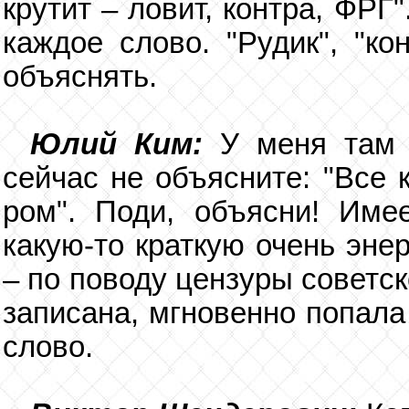
крутит – ловит, контра, ФРГ
каждое слово. "Рудик", "ко
объяснять.
Юлий Ким:
У меня там 
сейчас не объясните: "Все 
ром". Поди, объясни! Име
какую-то краткую очень эне
– по поводу цензуры советск
записана, мгновенно попала
слово.