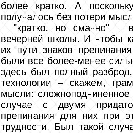
более кратко. А посколь
получалось без потери мысл
– "кратко, но смачно" – 
вечерней школы. И чтобы к
их пути знаков препинани
были все более-менее сильн
здесь был полный разброд.
технологии – скажем, грам
мысли: сложноподчиненное 
случае с двумя придато
препинания для них при э
трудности. Был такой случ