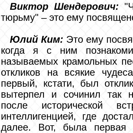
Виктор Шендерович:
"
тюрьму" – это ему посвящен
Юлий Ким:
Это ему посвя
когда я с ним познакоми
называемых крамольных пес
откликов на всякие чудеса
первый, кстати, был откли
вытерпел и сочинил так 
после исторической вс
интеллигенцией, где доста
далее. Вот, была первая