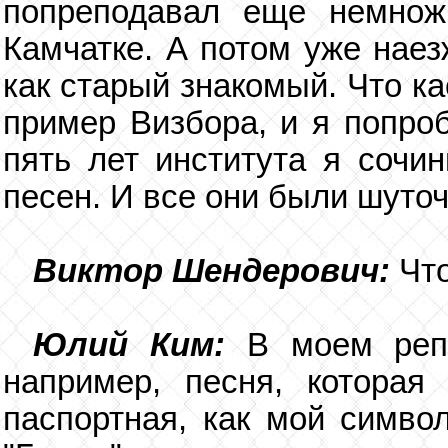
попреподавал еще немнож
Камчатке. А потом уже наез
как старый знакомый. Что к
пример Визбора, и я попроб
пять лет института я сочи
песен. И все они были шуто
Виктор Шендерович:
Чт
Юлий Ким:
В моем репе
например, песня, которая 
паспортная, как мой символ