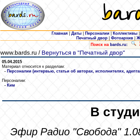
Главная
|
Даты
|
Персоналии
|
Коллективы
Печатный двор
|
Фотоархив
|
Ж
Поиск на
bards.ru:
www.bards.ru /
Вернуться в "Печатный двор"
05.04.2015
Материал относится к разделам:
-
Персоналии (интервью, статьи об авторах, исполнителях, адепта
Персоналии:
-
Ким
В студ
Эфир Радио "Свобода" 1.0