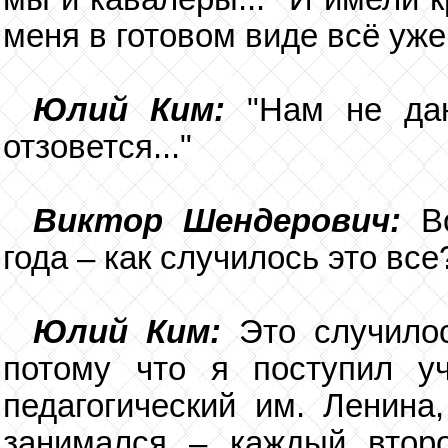
меня в готовом виде всё уже
Юлий Ким:
"Нам не дан
отзовется..."
Виктор Шендерович:
Во
года – как случилось это все
Юлий Ким:
Это случилос
потому что я поступил у
педагогический им. Ленина
занимался – каждый второ