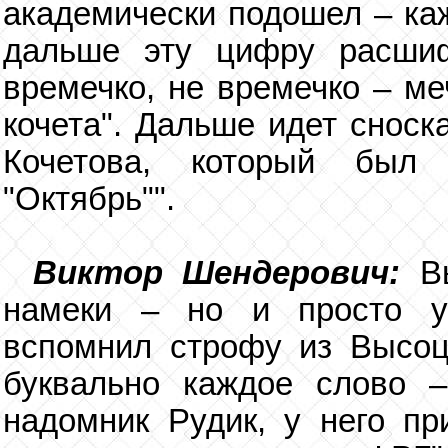
академически подошел – ка
дальше эту цифру расшиф
времечко, не времечко – ме
кочета". Дальше идет сноск
Кочетова, который был
"Октябрь"".
Виктор Шендерович:
В
намеки – но и просто уп
вспомнил строфу из Высоцк
буквально каждое слово –
надомник Рудик, у него пр