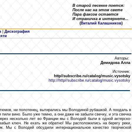
В старой песенке поется:
После нас на этом свете
Пара факсов остается
И страничка в интернете...
(
Виталий Калашников
)
в
|
Дискография
мяти
Авторы:
Демидова Алла
Источник:
http//subscribe.ru/catalog/music.vysotsky
http://http//subscribe.ru/catalog/music.vysotsky
остюмов, ни полотенец, вытирались мы Володиной рубашкой. А поодаль в
пили вино. Было уже темно, а они даже не забыли свечку, и эта свечка
 Через несколько лет во Франции мы с Володей были в одной актерско-
забыл ключ. Не ехать же обратно! Мы расположились на берегу реки,
ик. Мы с Володей обсудили интернациональное качество творческой