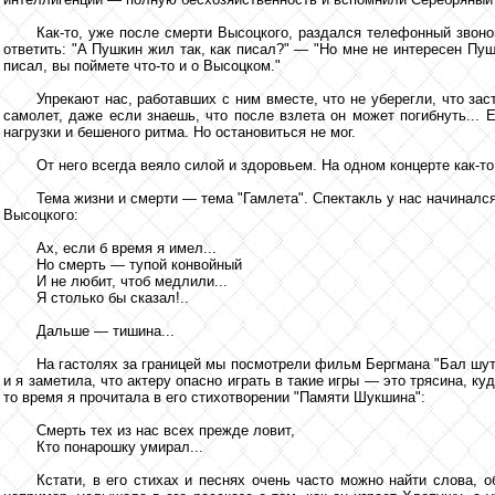
Как-то, уже после смерти Высоцкого, раздался телефонный звонок
ответить: "А Пушкин жил так, как писал?" — "Но мне не интересен Пуш
писал, вы поймете что-то и о Высоцком."
Упрекают нас, работавших с ним вместе, что не уберегли, что з
самолет, даже если знаешь, что после взлета он может погибнуть... Е
нагрузки и бешеного ритма. Но остановиться не мог.
От него всегда веяло силой и здоровьем. На одном концерте как-то
Тема жизни и смерти — тема "Гамлета". Спектакль у нас начиналс
Высоцкого:
Ах, если б время я имел...
Но смерть — тупой конвойный
И не любит, чтоб медлили...
Я столько бы сказал!..
Дальше — тишина...
На гастолях за границей мы посмотрели фильм Бергмана "Бал шуто
и я заметила, что актеру опасно играть в такие игры — это трясина, ку
то время я прочитала в его стихотворении "Памяти Шукшина":
Смерть тех из нас всех прежде ловит,
Кто понарошку умирал...
Кстати, в его стихах и песнях очень часто можно найти слова, о