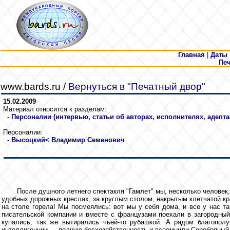
Главная
|
Даты
Пе
www.bards.ru /
Вернуться в "Печатный двор"
15.02.2009
Материал относится к разделам:
-
Персоналии (интервью, статьи об авторах, исполнителях, адепта
Персоналии:
-
Высоцкий
< Владимир Семенович
После душного летнего спектакля "Гамлет" мы, несколько человек
удобных дорожных креслах, за круглым столом, накрытым клетчатой кра
на столе горела! Мы посмеялись: вот мы у себя дома, и все у нас та
писательской компании и вместе с французами поехали в загородный
купались, так же вытирались чьей-то рубашкой. А рядом благопол
интеллигенции — полную бесхозяйственность и вспомнили Серебряный 