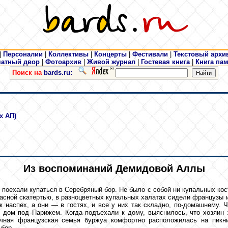
|
Персоналии
|
Коллективы
|
Концерты
|
Фестивали
|
Текстовый архи
чатный двор
|
Фотоархив
|
Живой журнал
|
Гостевая книга
|
Книга па
Поиск на
bards.ru:
х АП)
Из воспоминаний Демидовой Аллы
, поехали купаться в Серебряный бор. Не было с собой ни купальных к
сной скатертью, в разноцветных купальных халатах сидели французы и 
к наспех, а они — в гостях, и все у них так складно, по-домашнему.
 дом под Парижем. Когда подъехали к дому, выяснилось, что хозяин 
учная французская семья буржуа комфортно расположилась на пикн
бор.