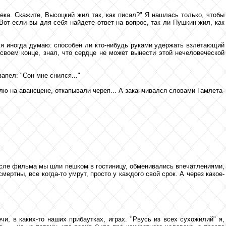
ека. Скажите, Высоцкий жил так, как писал?" Я нашлась только, чтобы
Вот если вы для себя найдете ответ на вопрос, так ли Пушкин жил, как
о я иногда думаю: способен ли кто-нибудь руками удержать взлетающий
о своем конце, знал, что сердце не может вынести этой нечеловеческой
апел: "Сон мне снился..."
лю на авансцене, откапывали череп... А заканчивался словами Гамлета-
После фильма мы шли пешком в гостиницу, обменивались впечатлениями,
мертны, все когда-то умрут, просто у каждого свой срок. А через какое-
и, в каких-то наших прибаутках, играх. "Рвусь из всех сухожилий" я,