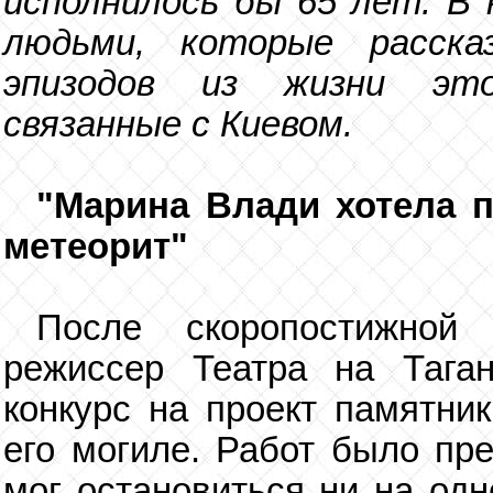
исполнилось бы 65 лет. В
людьми, которые расска
эпизодов из жизни это
связанные с Киевом.
"Марина Влади хотела 
метеорит"
После скоропостижной
режиссер Театра на Тага
конкурс на проект памятник
его могиле. Работ было пр
мог остановиться ни на одн