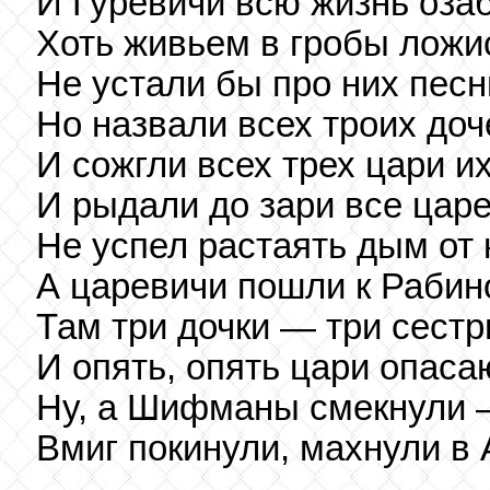
И Гуревичи всю жизнь оза
Хоть живьем в гробы ложис
Не устали бы про них песн
Но назвали всех троих доч
И сожгли всех трех цари и
И рыдали до зари все царе
Не успел растаять дым от
А царевичи пошли к Рабин
Там три дочки — три сестр
И опять, опять цари опаса
Ну, а Шифманы смекнули 
Вмиг покинули, махнули в 