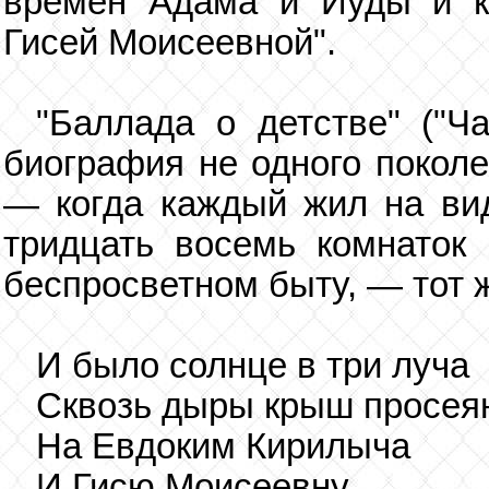
времен Адама и Иуды и ко
Гисей Моисеевной".
"Баллада о детстве" ("Ч
биография не одного поколе
— когда каждый жил на вид
тридцать восемь комнаток 
беспросветном быту, — тот 
И было солнце в три луча
Сквозь дыры крыш просея
На Евдоким Кирилыча
И Гисю Моисеевну.