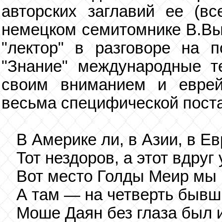
авторских заглавий ее (в
немецком семитомнике В.Высо
"лектор" в разговоре на 
"Знание" международные т
своим вниманием и еврей
весьма специфической постан
В Америке ли, в Азии, в Е
Тот нездоров, а этот вдруг 
Вот место Голды Меир мы 
А там — на четверть бывш
Моше Даян без глаза был 