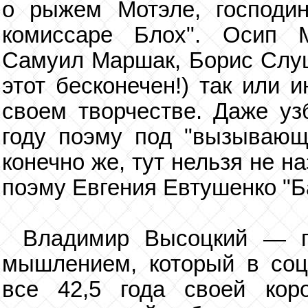
о рыжем Мотэле, господин
комиссаре Блох". Осип 
Самуил Маршак, Борис Слуц
этот бесконечен!) так или 
своем творчестве. Даже уз
году поэму под "вызывающ
конечно же, тут нельзя не н
поэму Евгения Евтушенко "Б
Владимир Высоцкий — п
мышлением, который в соц
все 42,5 года своей кор