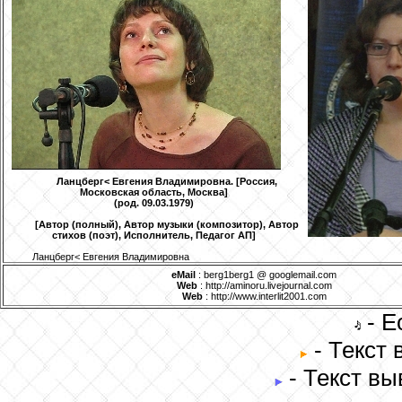
Ланцберг
< Евгения Владимировна. [Россия,
Московская область, Москва]
(род. 09.03.1979)
[Автор (полный), Автор музыки (композитор), Автор
стихов (поэт), Исполнитель, Педагог АП]
Ланцберг
< Евгения Владимировна
eMail
: berg1berg1 @ googlemail.com
Web
: http://aminoru.livejournal.com
Web
: http://www.interlit2001.com
- Е
- Текст
- Текст вы