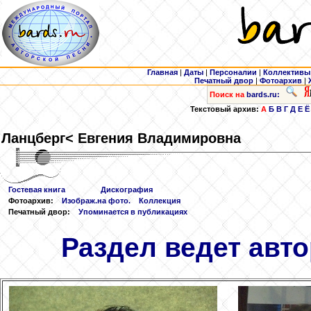
Главная
|
Даты
|
Персоналии
|
Коллективы
Печатный двор
|
Фотоархив
|
Поиск на
bards.ru:
Текстовый архив:
А
Б
В
Г
Д
Е
Ё
Ланцберг
< Евгения Владимировна
Гостевая книга
Дискография
Фотоархив:
Изображ.на фото.
Коллекция
Печатный двор:
Упоминается в публикациях
Раздел ведет авто