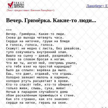
Ланцберг
< Е
(Текст предоставил: Евгения Ланцберг
<)
Вечер. Гримёрка. Какие-то люди...
***

Вечер. Гримёрка. Какие-то люди.

Снова до выхода четверть часа.

Сердце на ниточке, груши на блюде

и голоса, голоса, голоса.

Скажут: не модно с листа, без девайсов,

тупо озвучивать внутренний хлам.

Вышла на сцену – давай, раздевайся,

слово за словом бросая к ногам.

Что же ты, ангел мой, смотришь уныло,

кто тебя взял на простой карандаш?

Было да сплыло: верёвка да мыло.

Ешь, что дают, отдавай, что отдашь.

Холодно звякает мелочь в кармане,

холодно ртуть расцветает в крови.

Кто-то спасёт тебя, кто-то обманет,

только живи, слышь, сука, живи!

Ночью в парадном случайного дома

лбом раскалённым прижмёшься к стене.

Как это страшно, как это знакомо:

сердце на нитке, герань на окне.