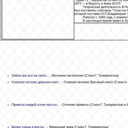
"Эфир-71", лауреатом (III место) к
1973 — в Воркуту и Коми АССР.
Творческая деятельность В.Ни
был поставлен спектакль "Силуэты П
который поставил И.П.Владимиров. 
Работал с 1966 года, с момен
В настоящее время живет в Л
Забыв про все на свете...
- Весеннее настроение
(Стихи Г. Тумаринсона)
Озорную песенку девушки поют...
- Озорная песенка (Басовый ключ)
(Стихи А.
Приметы каждой осени просты...
- Осенние приметы
(Стихи Г. Тумаринсона и 
Белые улицы и мосты...
- Маленькая зима
(Стихи Г. Тумаринсона)