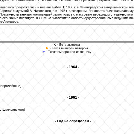
онкурса "Весенний ключ-73". Ансамбль выезжал с концертными программами в 1968 г. в 
зовского продолжалась и вне ансамбля. В 1968 г. в Ленинградском академическом те
арижа" с музыкой В. Низовского, а в 1975 г. в театре им. Ленсовета была написана м
Практически занятия композицией закончились с массовым переходом студенческого 
та окончания института, в СПМБМ "Малахит" в области судостроения, был ведущим ин
ос-Анжелесе.
- Есть аккорды
- Текст выверен автором
- Текст выверен по источнику
- 1964 -
 Виролайнена)
- 1961 -
А. Шкляринского)
- Год не определен -