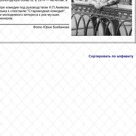
Вологодскую область, в 1970 — на Алтай, в
атре комедии под руководством Н.П.Акимова
узыка к спектаклю "Старомодная комедия",
и молодежного интереса к рок-музыке.
женером.
Фото Юрия Богданова
Сортировать по алфавиту