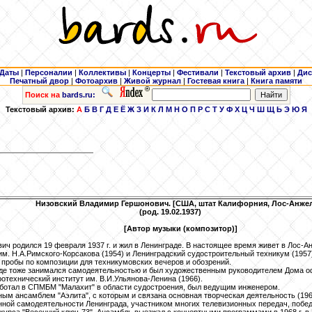
Даты
|
Персоналии
|
Коллективы
|
Концерты
|
Фестивали
|
Текстовый архив
|
Дис
Печатный двор
|
Фотоархив
|
Живой журнал
|
Гостевая книга
|
Книга памяти
Поиск на
bards.ru:
Текстовый архив:
А
Б
В
Г
Д
Е
Ё
Ж
З
И
К
Л
М
Н
О
П
Р
С
Т
У
Ф
Х
Ц
Ч
Ш
Щ
Ь
Э
Ю
Я
Низовский
Владимир Гершонович. [США, штат Калифорния, Лос-Анжел
(род. 19.02.1937)
[Автор музыки (композитор)]
ч родился 19 февраля 1937 г. и жил в Ленинграде. В настоящее время живет в Лос-А
. Н.А.Римского-Корсакова (1954) и Ленинградский судостроительный техникум (1957)
пробы по композиции для техникумовских вечеров и обозрений.
 где тоже занимался самодеятельностью и был художественным руководителем Дома о
отехнический институт им. В.И.Ульянова-Ленина (1966).
аботал в СПМБМ "Малахит" в области судостроения, был ведущим инженером.
ным ансамблем "Аэлита", с которым и связана основная творческая деятельность (19
ной самодеятельности Ленинграда, участником многих телевизионных передач, побед