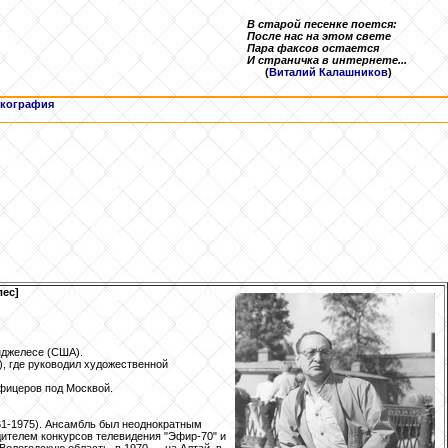
В старой песенке поется:
После нас на этом свете
Пара факсов остается
И страничка в интернете...
(
Виталий Калашников
)
кография
ес]
нджелесе (США).
, где руководил художественной
фицеров под Москвой.
61-1975). Ансамбль был неоднократным
ителем конкурсов телевидения "Эфир-70" и