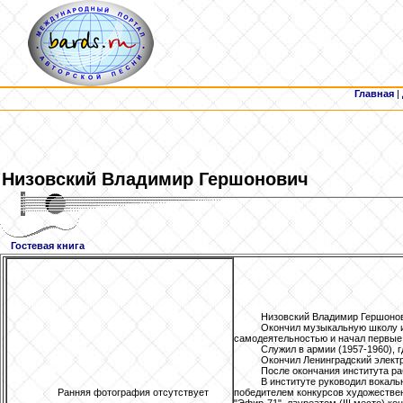
Главная
|
Низовский
Владимир Гершонович
Гостевая книга
Низовский Владимир Гершонови
Окончил музыкальную школу им
самодеятельностью и начал первые 
Служил в армии (1957-1960),
Окончил Ленинградский электр
После окончания института р
В институте руководил вокаль
Ранняя фотография отсутствует
победителем конкурсов художествен