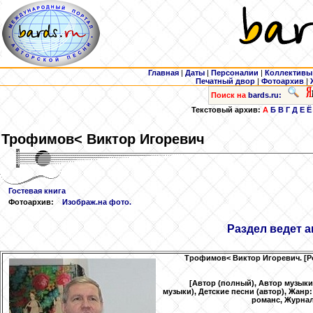
Главная
|
Даты
|
Персоналии
|
Коллективы
Печатный двор
|
Фотоархив
|
Поиск на
bards.ru:
Текстовый архив:
А
Б
В
Г
Д
Е
Ё
Трофимов
< Виктор Игоревич
Гостевая книга
Фотоархив:
Изображ.на фото.
Раздел ведет 
Трофимов
< Виктор Игоревич. [
[Автор (полный), Автор музыки
музыки), Детские песни (автор), Жанр
романс, Журнал