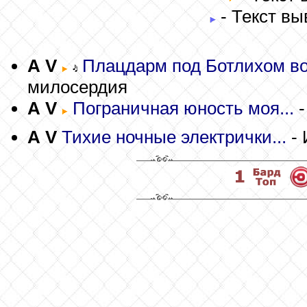
- Текст вы
A
V
Плацдарм под Ботлихом во
милосердия
A
V
Пограничная юность моя...
-
A
V
Тихие ночные электрички...
- 