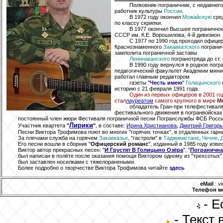
Полковник-пограничник, с недавнег
работник культуры
России
.
В 1972 году окончил
Можайскую
сре
по классу скрипки.
В 1977 окончил Высшее погранично
СССР им. К.Е. Ворошилова, 4-й дивизион.
С 1977 по 1990 год проходил офице
Краснознаменного
Закавказского
погранич
замполита пограничной заставы
Ленинаканского
погранотряда до ст.
В 1990 году вернулся в родное погр
педагогический факультет Академии минис
работал главным редактором
газеты "
Честь имею
"
Голицынского
историю с 21 февраля 1991 года.
Один из первых офицеров в 2001 го
стал
лауреатом
самого крупного в мире
М
обладатель Гран-при телефестиваля
фестивального движения в погранвойсках
постоянный член жюри Фестиваля пограничной песни Погранслужбы ФСБ России
Лирики
Участник квартета
"
"
, в составе:
Ирина Христианова
,
Дмитрий Григорь
Песни Виктора Трофимова поют во многих "горячих точках", в отдаленных гарн
За плечами служба на горячем
Закавказье
, "гастроли" в
Таджикистане
,
Чечне
,
Его песни вошли в сборник "
Офицерский романс
", изданный в 1985 году из
Виктор автор прекрасных песен: "
И Грустят В Голицыно Озёра
", "
Погранична
был написан в полёте после оказания помощи Виктором одному из "трехсотых"
был заставлен носилками с тяжелоранеными.
Более подробно о творчестве Виктора Трофимова читайте
здесь
eMail
: v
Телефон 
- Е
- Текст