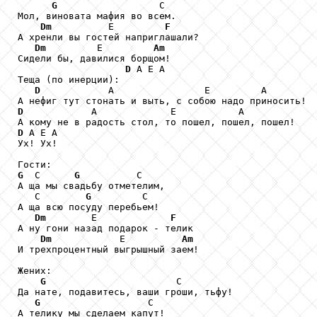
G
                  С

Мол, виновата мафия во всем.

Dm
          Е         
F
А хренли вы гостей наприглашали?

Dm
         Е         
Am
Сидели бы, давилися борщом!

D
 А Е А

Теща (по инерции):

D
            А                Е         А

D
            А             Е           А

D
 А Е А

Ух! Ух!

G
  С      
G
          С

А ща мы свадьбу отметелим,

   С        
G
         С

А ща всю посуду перебьем!

Dm
        Е             
F
А ну гони назад подарок - телик

Dm
            Е          
Am
И трехпроцентный выгрышный заем!

Жених:

G
                       С

Да нате, подавитесь, ваши гроши, тьфу!

G
                   С

А телику мы сделаем капут!
