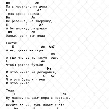
Dm
Am
Мать честная, ну дела,

Е           
F
A7
Dm
Am
Не ребенка, не зверушку,

Е         
F
A7
А бутылочку, литрушку!

Dm
Am
Жалко, если там вода!..

Гости:

   Е              
Am
Am7
А ну, давай ее сюда!

Dm
А где мне взять такую тещу,

Е                 
Am
Чтобы рожала бутыли,

Dm
G
                  С   
A7
Что эти бутыли - мои!

И чтоб никто...

Теща:

    Е                        
Am
Ну ладно, молодым пора в постелю.

G
                       С

Несите веник, зубы любят счет!

Dm
        Е           
F