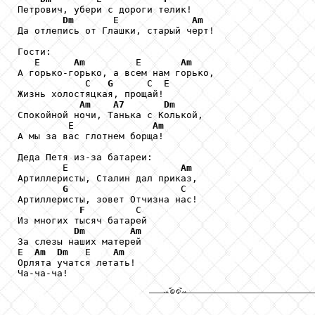
Петрович, убери с дороги телик!

Dm
       Е             
Am
Да отлепись от Глашки, старый черт!

Гости:

   Е      
Am
         Е       
Am
А горько-горько, а всем нам горько,

            С   
G
      С  Е

Жизнь холостяцкая, прощай!

Am
A7
Dm
Спокойной ночи, Танька с Колькой,

         Е              
Am
А мы за вас глотнем борща!

Деда Петя из-за батареи:

        Е                    
Am
Артиллеристы, Сталин дал приказ,

G
                    С

Артиллеристы, зовет Отчизна нас!

F
         С

Из многих тысяч батарей

Dm
Am
За слезы наших матерей

Е  
Am
Dm
   Е    
Am
Орлята учатся летать!
