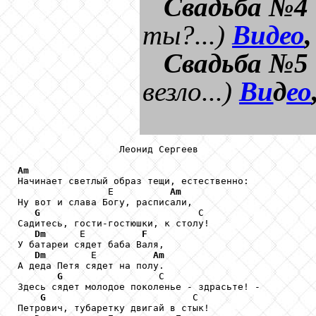
Свадьба №4
ты?...)
Видео
Свадьба №5
везло...)
Ви
д
ео
                  Леонид Сергеев

Am

Начинает светлый образ тещи, естественно:

                Е          
Am
Ну вот и слава Богу, расписали,

G
                            С

Садитесь, гости-гостюшки, к столу!

Dm
      Е          
F
У батареи сядет баба Валя,

Dm
        Е          
Am
А деда Петя сядет на полу.

G
                 С

Здесь сядет молодое поколенье - здрасьте! -

G
                          С

Петрович, тубаретку двигай в стык!
