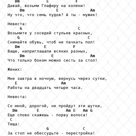
Dm
           Е           
F
Давай, возьми Глафиру на колени!

Dm
             Е             
Am
Ну что, что семь пудов? А ты - мужик!

Невеста:

G
                       С

Возьмите у соседей стульев красных,

G
                            С

Снимайте обувь, чтоб не пачкать пол!

Dm
          Е           
F
Ваще, наприглашали всяких разных,

Dm
           Е               
Am
Что только боком можно сесть за стол!

Жених:

Мне завтра в ночную, вернусь через сутки,

   Е                  
Am
Работы на двадцать четыре часа.

Невеста:

Со мной, дорогой, не пройдут эти шутки,

Dm
        Е           
Am
 Е   
Am
G
Еще слово скажешь - порву волоса!

 С

Теща:

G
              С

За стол не обессудьте - перестройка!
