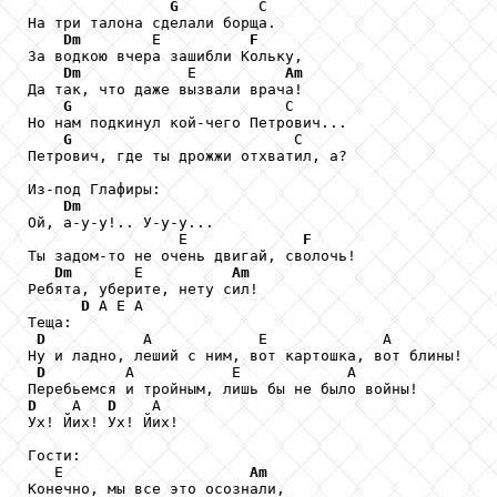
G
         С

На три талона сделали борща.

Dm
        Е          
F
За водкою вчера зашибли Кольку,

Dm
            Е          
Am
Да так, что даже вызвали врача!

G
                        С

Но нам подкинул кой-чего Петрович...

G
                         С

Петрович, где ты дрожжи отхватил, а?

Из-под Глафиры:

Dm
Ой, а-у-у!.. У-у-у...

                 Е             
F
Ты задом-то не очень двигай, сволочь!

Dm
       Е          
Am
Ребята, уберите, нету сил!

D
 А Е А

Теща:

D
           А            Е             А

Ну и ладно, леший с ним, вот картошка, вот блины!

D
         А           Е            А

D
    А   
D
    А

Ух! Йих! Ух! Йих!

Гости:

   Е                     
Am
Конечно, мы все это осознали,
