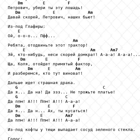
Dm
        Е         
F
Петрович, убери ты эту лошадь!

Dm
             Е             
Am
Давай скорей, Петрович, наших бьют!

Из-под Глафиры:

    Е

Ой, о-о-о... Пфф...

Am
Ребята, отодвиньте этот трактор!

      Е                          
Am
Am7
Эй, кто-нибудь, неси скорей домкрат! А-а-а! А-а-а!...
Dm
        Е            
F
Ща, Коля, отойдет примятый фактор,

Dm
      Е          
Am
И разберемся, кто тут виноват!

Дальше идет страшная драка.

G
                                  С

Да я... Да на! Да ззз... Не трожьте платье!

G
                   С

Да ппм! А!!! Ппм! А!!! А-а-а!

Dm
           Е         
F
Да я... Да н... Ах, ты кусаться!

Dm
        Е         
Am7
Да ппм! А!!! Ппм! А!!! А-а-а!

Из-под кофты у тещи выпадает сосуд зеленого стекла.
