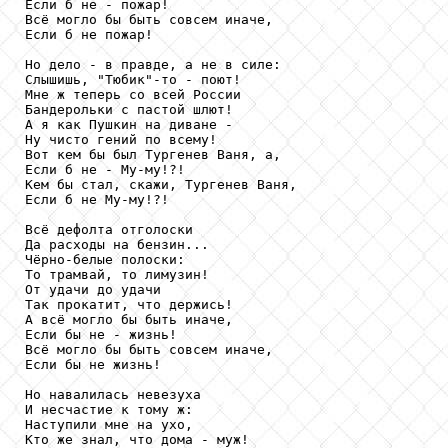
Если б не - пожар! 

Всё могло бы быть совсем иначе, 

Если б не пожар! 

Но дело - в правде, а не в силе: 

Слышишь, "Тюбик"-то - поют!

Мне ж теперь со всей России 

Бандерольки с пастой шлют! 

А я как Пушкин на диване - 

Ну чисто гений по всему! 

Вот кем бы был Тургенев Ваня, а, 

Если б не - Му-му!?!

Кем бы стал, скажи, Тургенев Ваня, 

Если б не Му-му!?!

Всё дефолта отголоски 

Да расходы на бензин... 

Чёрно-белые полоски: 

То трамвай, то лимузин! 

От удачи до удачи 

Так прокатит, что держись! 

А всё могло бы быть иначе, 

Если бы не - жизнь!

Всё могло бы быть совсем иначе, 

Если бы не жизнь!

Но навалилась невезуха 

И несчастие к тому ж: 

Наступили мне на ухо, 

Кто же знал, что дома - муж!
