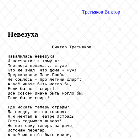
Третьяков
Виктор
Невезуха
                  Виктор Третьяков

Навалилась невезуха 

И несчастие к тому ж: 

Мне нога попала... в ухо! 

Кто же знал, что дома - муж!

Предсказанье Паши Глобы 

Не сбылось - про лёгкий флирт: 

А всё иначе быть могло бы, 

Если бы не - спирт!

Всё совсем иначе быть могло бы, 

Если бы не спирт!

Где искать теперь отрады? 

Да негде, честно говоря: 

Я ж мечтал в Театре Эстрады 

Спеть седьмого января! 

Но вот сижу теперь на даче, 

Источаю перегар, 

А всё могло бы быть иначе, 
