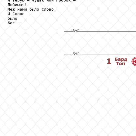
Я верую — чудак или пророк,—

Любимая!

Меж нами было Слово,

И Слово

было
