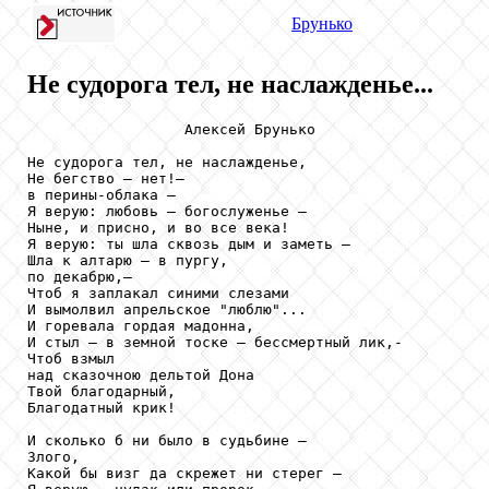
Брунько
Не судорога тел, не наслажденье...
                  Алексей Брунько

Не судорога тел, не наслажденье,

Не бегство — нет!—

в перины-облака —

Я верую: любовь — богослуженье —

Ныне, и присно, и во все века!

Я верую: ты шла сквозь дым и заметь —

Шла к алтарю — в пургу,

по декабрю,—

Чтоб я заплакал синими слезами

И вымолвил апрельское "люблю"...

И горевала гордая мадонна,

И стыл — в земной тоске — бессмертный лик,-

Чтоб взмыл

над сказочною дельтой Дона

Твой благодарный,

Благодатный крик!

И сколько б ни было в судьбине —

Злого,

Какой бы визг да скрежет ни стерег —
