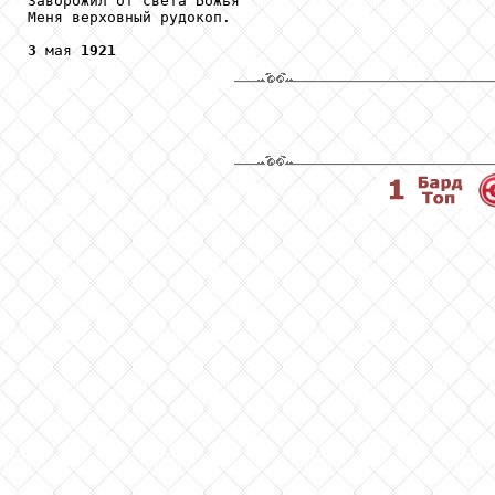
Заворожил от света Божья

Меня верховный рудокоп.

3
 мая 
1921