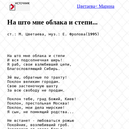
Цветаева
< Марина
На што мне облака и степи...
ст.: М. Цветаева, муз.: Е. Фролова(
1995
)

На што мне облака и степи

И вся подсолнечная ширь!

Я раб, свои взлюбивший цепи,

Благословляющий Сибирь.

Эй вы, обратные по трахту!

Поклон великим городам.

Свою застеночную шахту

За всю свободу не продам.

Поклон тебе, град Божий, Киев!

Поклон, престольная Москва!

Поклон, мои дела мирские!

Я сын, не помнящий родства...

Не встанет - любоваться рожью

Покойник, возлюбивший гроб.
