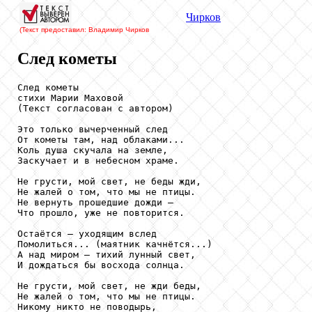
Чирков
(Текст предоставил: Владимир Чирков
След кометы
След кометы

стихи Марии Маховой

(Текст согласован с автором)

Это только вычерченный след

От кометы там, над облаками...

Коль душа скучала на земле,

Заскучает и в небесном храме.

Не грусти, мой свет, не беды жди,

Не жалей о том, что мы не птицы.

Не вернуть прошедшие дожди –

Что прошло, уже не повторится.

Остаётся – уходящим вслед

Помолиться... (маятник качнётся...)

А над миром – тихий лунный свет,

И дождаться бы восхода солнца.

Не грусти, мой свет, не жди беды,

Не жалей о том, что мы не птицы.

Никому никто не поводырь,
