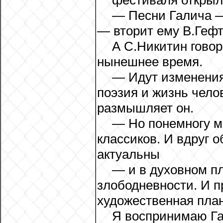
фестиваля открыл
— Песни Галича —
— вторит ему В.Гефт
А С.Никитин говор
нынешнее время.
— Идут изменения 
поэзия и жизнь чело
размышляет он.
— Но понемногу 
классиков. И вдруг 
актуальны
— и в духовном пл
злободневности. И п
художественная план
Я воспринимаю Га