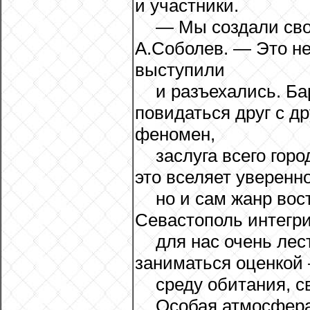
и участники.
— Мы создали сво
А.Соболев. — Это не
выступили
и разъехались. Б
повидаться друг с д
феномен,
заслуга всего гор
это вселяет уверенно
но и сам жанр во
Севастополь интегри
для нас очень ле
заниматься оценкой 
среду обитания, с
Особая атмосфера