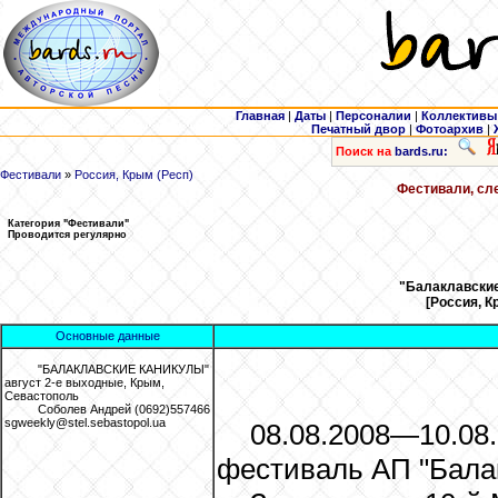
Главная
|
Даты
|
Персоналии
|
Коллективы
Печатный двор
|
Фотоархив
|
Поиск на
bards.ru:
Фестивали
»
Россия, Крым (Респ)
Фестивали, сле
Категория "Фестивали"
Проводится регулярно
"Балаклавские 
[Россия, К
Основные данные
"БАЛАКЛАВСКИЕ КАНИКУЛЫ"
август 2-е выходные, Крым,
Севастополь
Соболев Андрей (0692)557466
sgweekly@stel.sebastopol.ua
08.08.2008—10.08
фестиваль АП "Бала