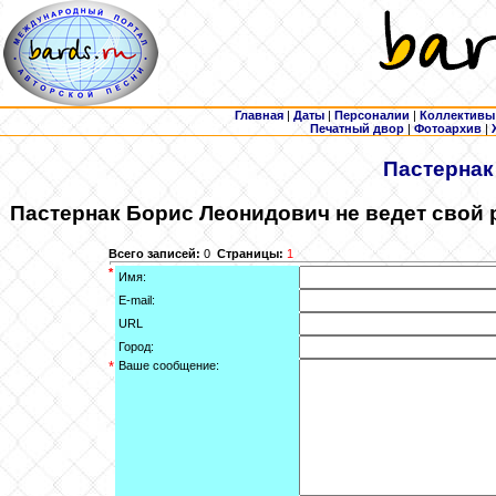
Главная
|
Даты
|
Персоналии
|
Коллективы
Печатный двор
|
Фотоархив
|
Пастернак
Пастернак
Борис Леонидович не ведет свой 
Всего записей:
0
Страницы:
1
*
Имя:
E-mail:
URL
Город:
*
Ваше сообщение: