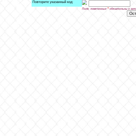
Повторите указанный код:
*
Поля, помеченные
обязательны к зап