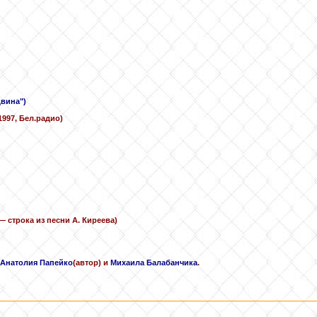
Двина")
1997, Бел.радио)
 строка из песни А. Киреева)
Анатолия Папейко
(автор) и
Михаила Балабанчика
.