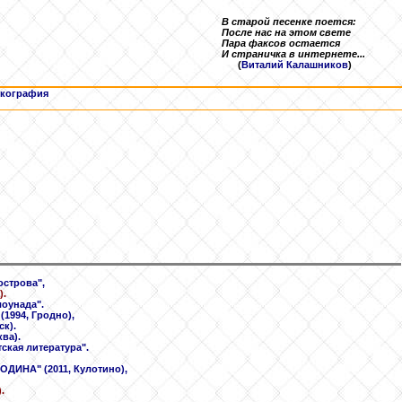
В старой песенке поется:
После нас на этом свете
Пара факсов остается
И страничка в интернете...
(
Виталий Калашников
)
кография
острова",
).
лоунада".
1994, Гродно),
к).
ва).
ская литература".
РОДИНА" (2011, Кулотино),
.