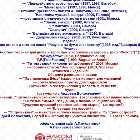
— "Лицедейство старого города" (1997, 1998, Витебск),
— "Менестрель" (1997, 1998, Минск),
— "Острова" (фестиваль памяти А.Лопатина,1998, 2002, Витебск),
— "Наполним музыкой сердца" (2000, Полоцк)
— фестиваль студенческой песни и поэзии (2001, Минск),
— "Звени, гитара!" (2002, Апатиты),
— "Романтика" (2003, Самара)
— "Славутич" (2009, Славутич)
— "Валдайский мастер-архипелаг" (2010, Валдай)
— "Дворянское гнездо" (2011, 2013, Кулотино)
Издано:
ик стихов и текстов песен "Рисунки на бумаге в клеточку"(1998, изд."Западная 
*
Аудио:
Анютыч
(песенки для детей и взрослых в исполнении автора и трио "Фиеста")" (
— "
Междулетье
" (1998, Bogdanov'Sound)
— "P.F.(
PostFactum
)" (1999, Bogdanov'Sound)
— "
Титры старой киноленты
(избранное)" 2007, Москва
— сборник стихов "Эль со льдом" (2013, Москва)
Готовится к изданию:
— Сборник рассказов и сказок
— "Про мальчика Дёму" (сказочные истории для малышей)
— романтическая повесть для подростков
— Субъективно-эзотерическая ;) повесть в 3х частях
Аудио
(совместно с
Андреем Волосевичем)
:
инаний..." (исполнительско-композиторский :) эксперимент; название альбома —
— "Снежные письма: "Из Дании, с любовью..." (авторский)
— "Сундучок суеверий (хорошо забытое старое)" (авторский)
— "Клоунада" (авторский)
— "Островитяне" — в составе исполнительской группы т/о "Свои острова":
ндрей Волосевич
, Сергей Шинкевич; при участии членов т/о — Сергея Чернова,
официальный сайт А.Панкратовой
А.Панкратова vkontakte