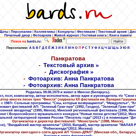
Даты
|
Персоналии
|
Коллективы
|
Концерты
|
Фестивали
|
Текстовый архив
|
Дис
Печатный двор
|
Фотоархив
|
Живой журнал
|
Гостевая книга
|
Книга памяти
Поиск на
bards.ru:
Персоналии:
А
Б
В
Г
Д
Е
Ё
Ж
З
И
К
Л
М
Н
О
П
Р
С
Т
У
Ф
Х
Ц
Ч
Ш
Щ
Ь
Э
Ю
Я
Панкратова
-
Текстовый архив »
-
Дискография »
-
Фотоархив: Анна Панкратова
-
Фотоархив: Анна Панкратова
Родилась 09.06.1970 и живет в Минске (Беларусь).
т, поэт, композитор, автор-исполнитель, автор идеи и руководитель т/о "Свои 
втор многих песен трио "Фиеста" (лауреаты XX фестиваля им. Валерия Грушина
 с 1987г. Сольные программы: "Сны, которые возвращаются", "Междулетье", "К
ломант фестивалей АП: "Зеленый Гран-при" (1992, Гродно), "Зеленый Гран-при" (
есенний звездопад" (1995, Минск), Минский региональный фестиваль (1996, Минс
реат I Всероссийского музыкального конкурса "Новые песни детства"(2012, Моск
льной литературной премии России "Писатель года" (2013 г.) в номинации "Дет
Организатор и директор фестивалей: "Менестрель" (1998, Минск),
ск), "Валдайский мастер-архипелаг" (2010, Валдай), мастер-архипелаг "МАЛАЯ 
"Робинзонада"(2012, Москва);
Организатор ежегодного слета друзей АП "Green-ДРАП" (Минская обл., Беларусь)
Участие в жюри фестивалей: