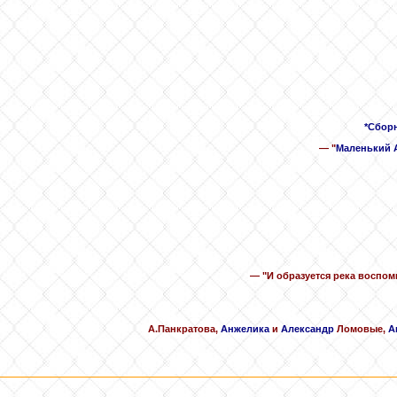
*Сборн
— "
Маленький 
— "И образуется река воспом
А.Панкратова,
Анжелика
и
Александр
Ломовые,
А