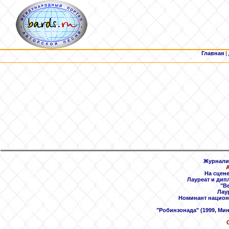
Главная
|
Журналис
А
На сцене
Лауреат и дип
"В
Лау
Номинант национа
"Робинзонада" (1999, Мин