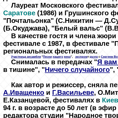
Лауреат Московского фестиваля
Саратове
(1986) и Грушинского ф
"Почтальонка" (С.Никитин — Д.Су
(Б.Окуджава), "Белый вальс" (В.
В качестве гостя и члена жюр
фестивале с 1987, в фестивале "П
региональных фестивалях.
Участница ансамбля
"
Песни
нашего
века
",
.
экспром
т-
дуэта
с
Сергеем Во
Снималась в передачах "
Я вам
в тишине", "
Ничего случайного
", 
Как автор и режиссер, сняла п
А.Иващенко
и
Г.Васильеве
, О.Ми
Е.Казанцевой, фестивалях в
Киев
94 г. в возрасте до 50 лет (в эф
редактора студии "Народное тво