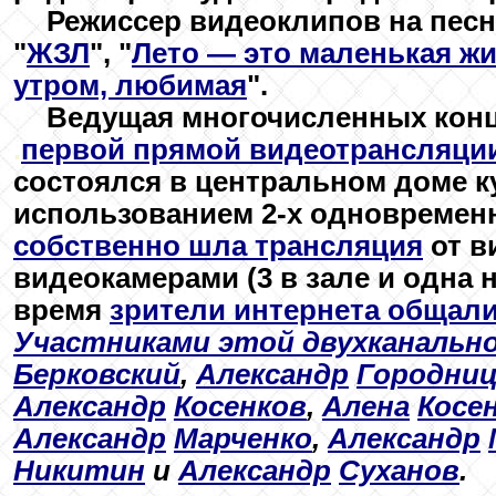
Режиссер видеоклипов на пес
"
ЖЗЛ
", "
Лето — это маленькая ж
утром, любимая
".
Ведущая многочисленных кон
.
первой прямой видеотрансляции
состоялся в центральном доме 
использованием 2-х одновремен
собственно шла трансляция
от в
видеокамерами (3 в зале и одна н
время
зрители интернета общал
Участниками этой двухканальн
Берковский
,
Александр
Городниц
Александр
Косенков
,
Алена
Косе
Александр
Марченко
,
Александр
Никитин
и
Александр
Суханов
.