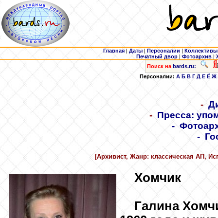
Главная
|
Даты
|
Персоналии
|
Коллективы
Печатный двор
|
Фотоархив
|
Поиск на
bards.ru:
Персоналии:
А
Б
В
Г
Д
Е
Ё
Ж
-
Д
-
Пресса: упо
-
Фотоарх
-
Го
[Архивист, Жанр: классическая АП, Ис
Хомчик
Галина Хомч