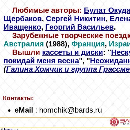
Любимые авторы:
Булат Окуд
Щербаков
,
Сергей Никитин
,
Елен
Иващенко
,
Георгий Васильев
.
Зарубежные творческие поездк
Австралия
(1988),
Франция
,
Изра
Вышли
кассеты и диски
: "
Неск
покидай меня весна
", "
Неожидан
(
Галина Хомчик и группа Грассм
Контакты:
eMail
: homchik@bards.ru
bards.ru
©