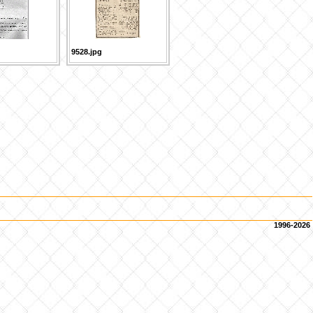
9528.jpg
1996-2026