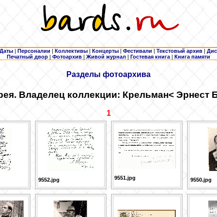
Даты
|
Персоналии
|
Коллективы
|
Концерты
|
Фестивали
|
Текстовый архив
|
Дис
Печатный двор
|
Фотоархив
|
Живой журнал
|
Гостевая книга
|
Книга памяти
Разделы фотоархива
рея. Владелец коллекции: Крельман
< Эрнест 
1
9551.jpg
9552.jpg
9550.jpg