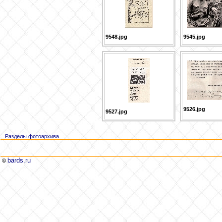
9548.jpg
9545.jpg
9526.jpg
9527.jpg
Разделы фотоархива
bards.ru
©