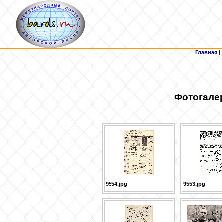
Главная
|
Фотогале
9554.jpg
9553.jpg