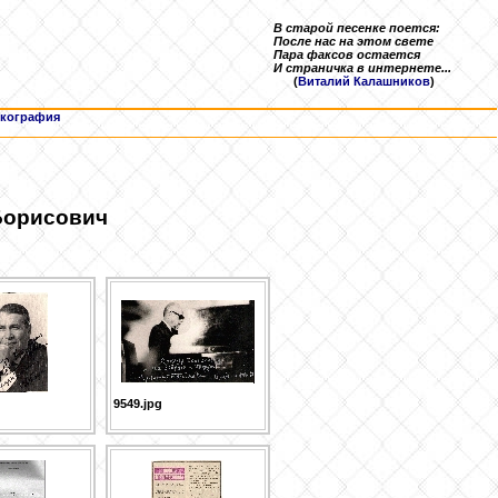
В старой песенке поется:
После нас на этом свете
Пара факсов остается
И страничка в интернете...
(
Виталий Калашников
)
кография
Борисович
9549.jpg