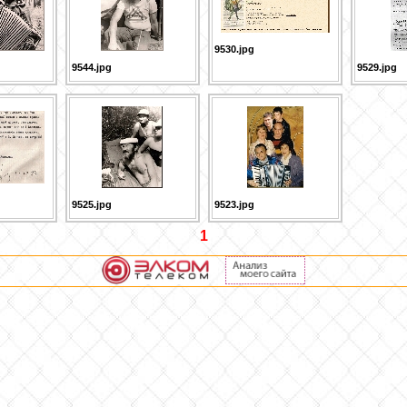
9530.jpg
9544.jpg
9529.jpg
9525.jpg
9523.jpg
1