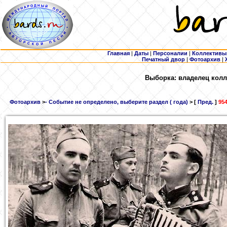
Главная
|
Даты
|
Персоналии
|
Коллективы
Печатный двор
|
Фотоархив
|
Выборка: владелец колл
Фотоархив
>
- Событие не определено, выберите раздел ( года)
> [
Пред.
]
954