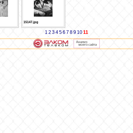
15147.jpg
1
2
3
4
5
6
7
8
9
10
11