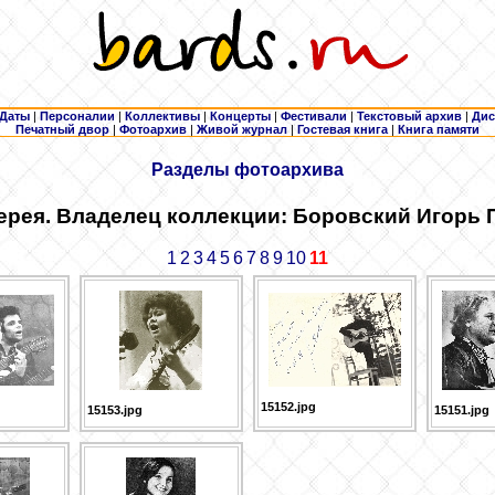
Даты
|
Персоналии
|
Коллективы
|
Концерты
|
Фестивали
|
Текстовый архив
|
Дис
Печатный двор
|
Фотоархив
|
Живой журнал
|
Гостевая книга
|
Книга памяти
Разделы фотоархива
ерея. Владелец коллекции: Боровский
Игорь 
1
2
3
4
5
6
7
8
9
10
11
15152.jpg
15153.jpg
15151.jpg