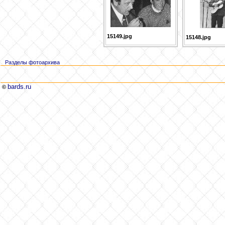
15149.jpg
15148.jpg
Разделы фотоархива
bards.ru
©