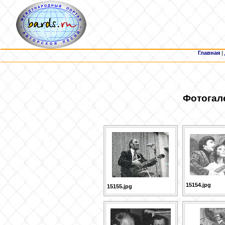
Главная
|
Фотогал
15154.jpg
15155.jpg