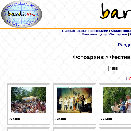
Главная
|
Даты
|
Персоналии
|
Коллективы
Печатный двор
|
Фотоархив
|
Разд
Фотоархив > Фестив
1
2
776.jpg
775.jpg
774.jpg