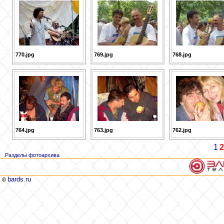
770.jpg
769.jpg
768.jpg
764.jpg
763.jpg
762.jpg
1
2
Разделы фотоархива
bards.ru
©