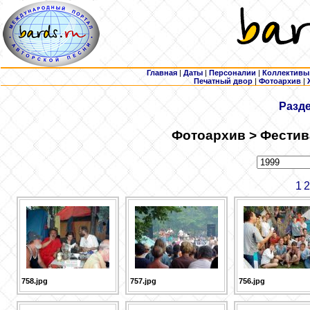
Главная
|
Даты
|
Персоналии
|
Коллективы
Печатный двор
|
Фотоархив
|
Разд
Фотоархив > Фестив
1
2
758.jpg
757.jpg
756.jpg