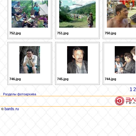
752.jpg
751.jpg
750.jpg
746.jpg
745.jpg
744.jpg
1
2
Разделы фотоархива
bards.ru
©