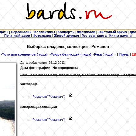
Даты
|
Персоналии
|
Коллективы
|
Концерты
|
Фестивали
|
Текстовый архив
|
Дис
Печатный двор
|
Фотоархив
|
Живой журнал
|
Гостевая книга
|
Книга памяти
Выборка: владелец коллекции - Романов
>
Фото для концертов ( года)
>
Флора без людей ( года)
>
Река ( года)
> [
Пред.
]
11
Дата добавления: 25.12.2011
Дата фотографии: Не определена
Река Волга возле Мастрюковских озер, в районе места проведения Груши
Фотограф:
Романов
("Романыч")
Владелец коллекции:
Романов
("Романыч")