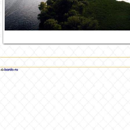
bards.ru
©