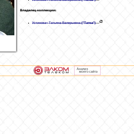
Владелец коллекции:
Устинова
< Татьяна Валерьевна
("Татка")