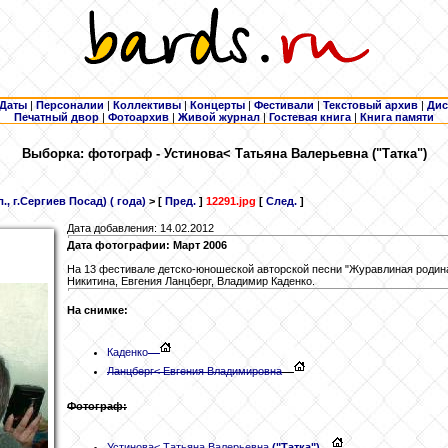
Даты
|
Персоналии
|
Коллективы
|
Концерты
|
Фестивали
|
Текстовый архив
|
Дис
Печатный двор
|
Фотоархив
|
Живой журнал
|
Гостевая книга
|
Книга памяти
Выборка: фотограф - Устинова
< Татьяна Валерьевна ("Татка")
, г.Сергиев Посад) ( года)
> [
Пред.
]
12291.jpg
[
След.
]
Дата добавления: 14.02.2012
Дата фотографии: Март 2006
На 13 фестивале детско-юношеской авторской песни "Журавлиная родина".
Никитина, Евгения Ланцберг, Владимир Каденко.
На снимке:
Каденко
Ланцберг
< Евгения Владимировна
Фотограф:
Устинова
< Татьяна Валерьевна
("Татка")