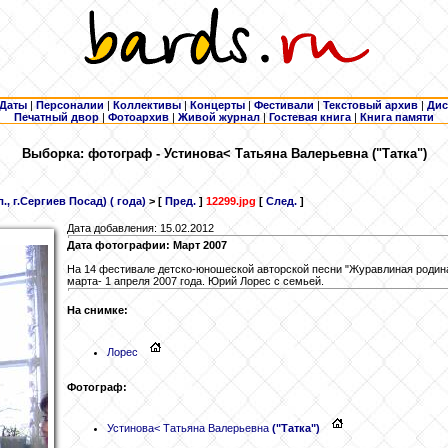
Даты
|
Персоналии
|
Коллективы
|
Концерты
|
Фестивали
|
Текстовый архив
|
Дис
Печатный двор
|
Фотоархив
|
Живой журнал
|
Гостевая книга
|
Книга памяти
Выборка: фотограф - Устинова
< Татьяна Валерьевна ("Татка")
, г.Сергиев Посад) ( года)
> [
Пред.
]
12299.jpg
[
След.
]
Дата добавления: 15.02.2012
Дата фотографии: Март 2007
На 14 фестивале детско-юношеской авторской песни "Журавлиная родина",
марта- 1 апреля 2007 года. Юрий Лорес с семьей.
На снимке:
Лорес
Фотограф:
Устинова
< Татьяна Валерьевна
("Татка")