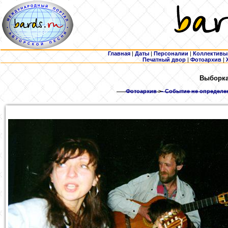
Главная
|
Даты
|
Персоналии
|
Коллективы
Печатный двор
|
Фотоархив
|
Выборка:
Фотоархив
>
- Событие не определен