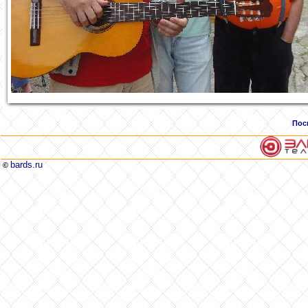
Пос
bards.ru
©