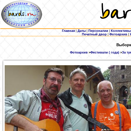
Главная
|
Даты
|
Персоналии
|
Коллективы
Печатный двор
|
Фотоархив
|
Выборка
Фотоархив
>
Фестивали ( года)
>
За ту