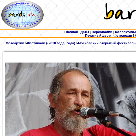
Главная
|
Даты
|
Персоналии
|
Коллективы
Печатный двор
|
Фотоархив
|
Фотоархив
>
Фестивали ((2010 года) года)
>
Московский открытый фестиваль в