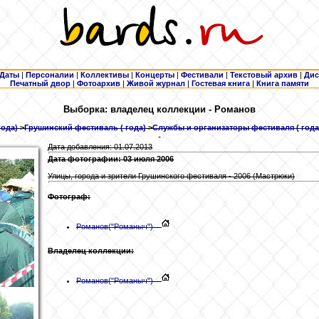
Даты
|
Персоналии
|
Коллективы
|
Концерты
|
Фестивали
|
Текстовый архив
|
Дис
Печатный двор
|
Фотоархив
|
Живой журнал
|
Гостевая книга
|
Книга памяти
Выборка: владелец коллекции - Романов
года)
>
Грушинский фестиваль ( года)
>
Службы и организаторы фестиваля ( года
Дата добавления: 01.07.2013
Дата фотографии: 03 июля 2006
Улицы, города и зрители Грушинского фестиваля - 2006 (Мастрюки)
Фотограф:
Романов
("Романыч")
Владелец коллекции:
Романов
("Романыч")