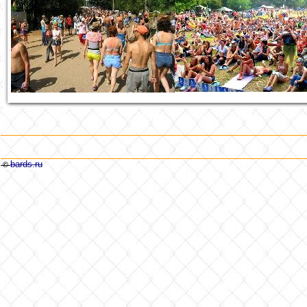
bards.ru
©