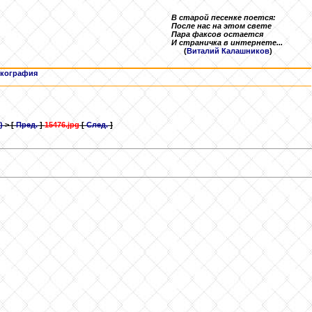
В старой песенке поется:
После нас на этом свете
Пара факсов остается
И страничка в интернете...
(
Виталий Калашников
)
кография
)
> [
Пред.
]
15476.jpg
[
След.
]