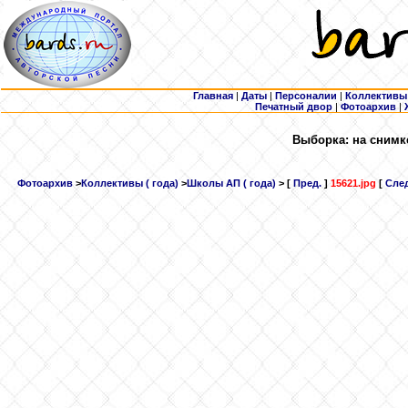
Главная
|
Даты
|
Персоналии
|
Коллективы
Печатный двор
|
Фотоархив
|
Выборка: на снимк
Фотоархив
>
Коллективы ( года)
>
Школы АП ( года)
> [
Пред.
]
15621.jpg
[
След