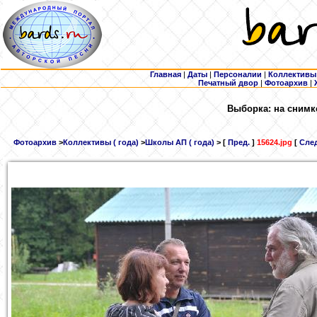
Главная
|
Даты
|
Персоналии
|
Коллективы
Печатный двор
|
Фотоархив
|
Выборка: на снимк
Фотоархив
>
Коллективы ( года)
>
Школы АП ( года)
> [
Пред.
]
15624.jpg
[
След