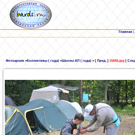
Главная
|
Фотоархив
>
Коллективы ( года)
>
Школы АП ( года)
> [
Пред.
]
15655.jpg
[
След