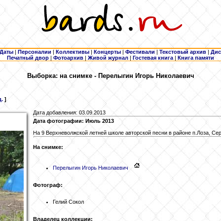
Даты
|
Персоналии
|
Коллективы
|
Концерты
|
Фестивали
|
Текстовый архив
|
Дис
Печатный двор
|
Фотоархив
|
Живой журнал
|
Гостевая книга
|
Книга памяти
Выборка: на снимке - Перелыгин
Игорь Николаевич
.
]
Дата добавления: 03.09.2013
Дата фотографии: Июль 2013
На 9 Верхневолжской летней школе авторской песни в районе п.Лоза, Се
На снимке:
Перелыгин
Игорь Николаевич
Фотограф:
Гелий Сокол
Владелец коллекции: