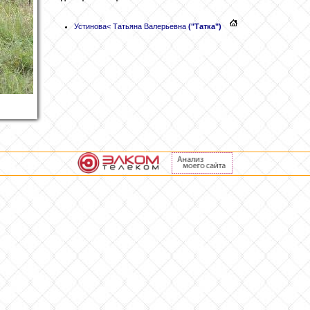
Устинова
< Татьяна Валерьевна
("Татка")