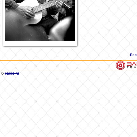
Пос
bards.ru
©