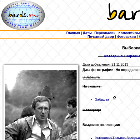
Главная
|
Даты
|
Персоналии
|
Коллективы
Печатный двор
|
Фотоархив
|
Выборка:
Фотоархив
>
Персона
Дата добавления: 21.11.2013
Дата фотографии: Не определен
В Забашта
На снимке:
Забашта
Фотограф:
Владелец коллекции:
Устинова
< Татьяна Валерь