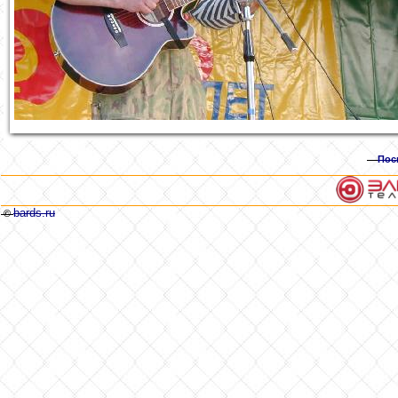
Пос
bards.ru
©