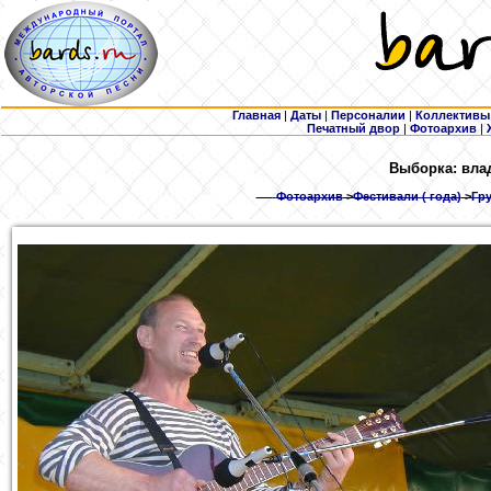
Главная
|
Даты
|
Персоналии
|
Коллективы
Печатный двор
|
Фотоархив
|
Выборка: вла
Фотоархив
>
Фестивали ( года)
>
Гру